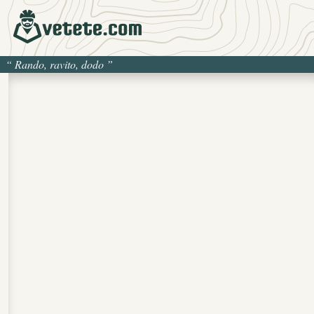
“
Rando, ravito, dodo
”