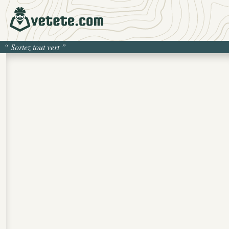
“
Sortez tout vert
”