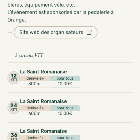
bières, équipement vélo, etc.
L’événement est sponsorisé par la pedalerie à
Orange.
Site web des organisateurs
3 circuits VTT
La Saint Romanaise
12
dénivelé+
pour tous
km
300m.
10,00€
La Saint Romanaise
24
dénivelé+
pour tous
km
600m.
10,00€
La Saint Romanaise
36
dénivelé+
pour tous
km