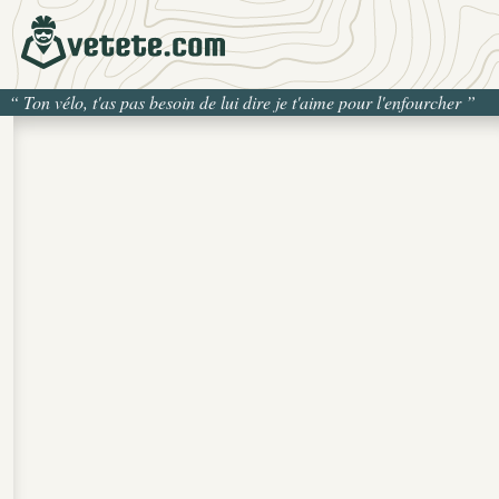
“
Ton vélo, t'as pas besoin de lui dire je t'aime pour l'enfourcher
”