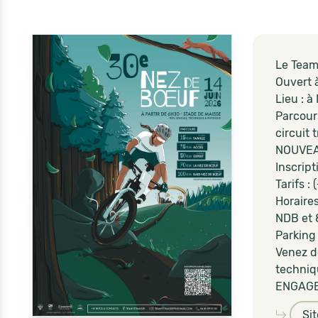
Le Team
Ouvert 
Lieu : à
Parcours
circuit 
NOUVEA
Inscript
Tarifs :
Horaires
NDB et 
Parking
Venez d
techniqu
ENGAGES
Si