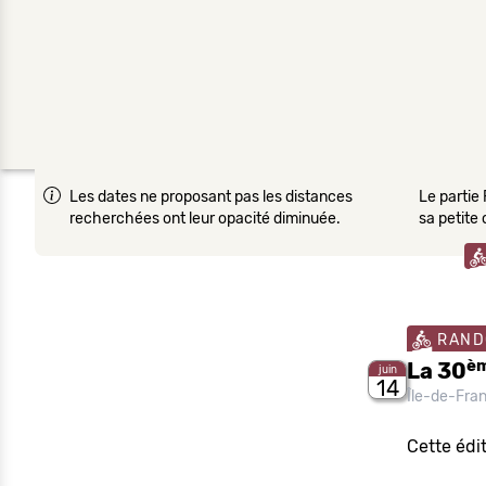
Les dates ne proposant pas les distances
Le partie 
recherchées ont leur opacité diminuée.
sa petite
RAND
è
La 30
juin
14
Île-de-Fra
Cette édi