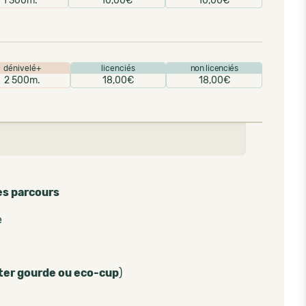
1 300m.
10,00€
10,00€
dénivelé+
licenciés
non licenciés
2 500m.
18,00€
18,00€
es parcours
e
ter gourde ou eco-cup
)