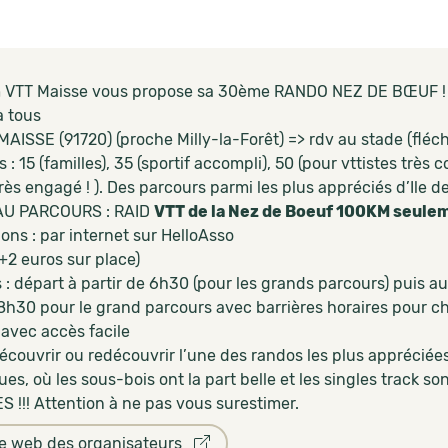
 VTT Maisse vous propose sa 30ème RANDO NEZ DE BŒUF !
à tous
 MAISSE (91720) (proche Milly-la-Forêt) => rdv au stade (fléc
 : 15 (familles), 35 (sportif accompli), 50 (pour vttistes très
très engagé ! ). Des parcours parmi les plus appréciés d’Ile d
U PARCOURS : RAID
VTT de la Nez de Boeuf 100KM seuleme
ions : par internet sur HelloAsso
 (+2 euros sur place)
 : départ à partir de 6h30 (pour les grands parcours) puis au
8h30 pour le grand parcours avec barrières horaires pour c
 avec accès facile
écouvrir ou redécouvrir l’une des randos les plus appréciée
es, où les sous-bois ont la part belle et les singles track so
 !!! Attention à ne pas vous surestimer.
te web des organisateurs