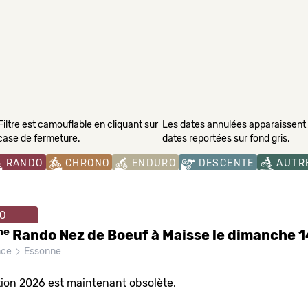
Filtre est camouflable en cliquant sur
Les dates annulées apparaissent s
 case de fermeture.
dates reportées sur fond gris.
RANDO
CHRONO
ENDURO
DESCENTE
AUTR
O
me
Rando Nez de Boeuf à Maisse le dimanche 1
nce
Essonne
tion 2026 est maintenant obsolète.