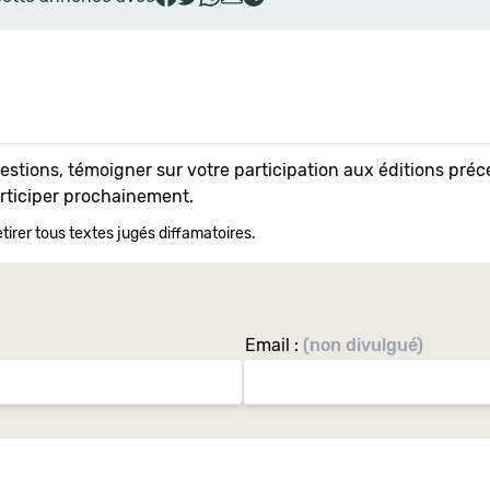
uestions, témoigner sur votre participation aux éditions pr
articiper prochainement.
tirer tous textes jugés diffamatoires.
Email :
(non divulgué)