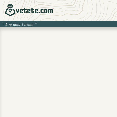
“
Dré dans l’pentu
”