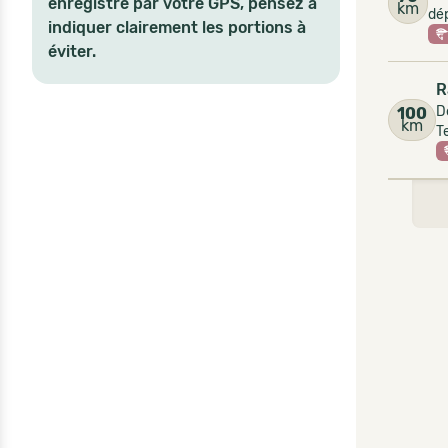
enregistré par votre GPS, pensez à
km
dép
indiquer clairement les portions à
éviter.
R
D
100
km
T