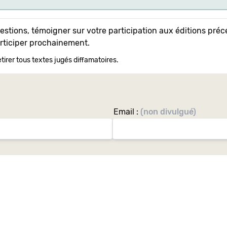
uestions, témoigner sur votre participation aux éditions pr
articiper prochainement.
tirer tous textes jugés diffamatoires.
Email :
(non divulgué)