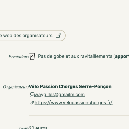
te web des organisateurs
Prestations
Pas de gobelet aux ravitaillements (
appor
Organisateurs
Vélo Passion Chorges Serre-Ponçon
waygilles@gmailm.com
https://www.velopassionchorges.fr/
Tarifs
20 euros