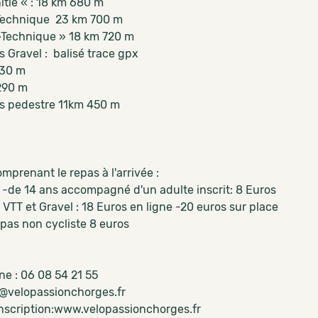
nitié « : 18 km 680 m
Technique 23 km 700 m
Technique » 18 km 720 m
 Gravel : balisé trace gpx
930 m
290 m
s pedestre 11km 450 m
omprenant le repas à l'arrivée :
 -de 14 ans accompagné d'un adulte inscrit: 8 Euros
VTT et Gravel : 18 Euros en ligne -20 euros sur place
epas non cycliste 8 euros
ne : 06 08 54 21 55
@velopassionchorges.fr
 inscription:www.velopassionchorges.fr