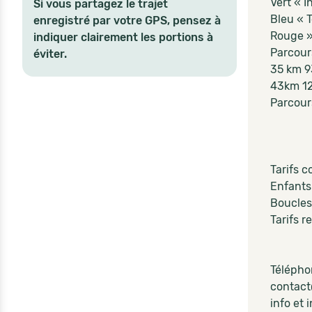
Vert « I
Si vous partagez le trajet
Bleu « 
enregistré par votre GPS, pensez à
Rouge »
indiquer clairement les portions à
Parcours
éviter.
35 km 
43km 1
Parcour
Tarifs c
Enfants
Boucles 
Tarifs r
Télépho
contact
info et