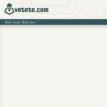
“
Ride hard, Ride free
”