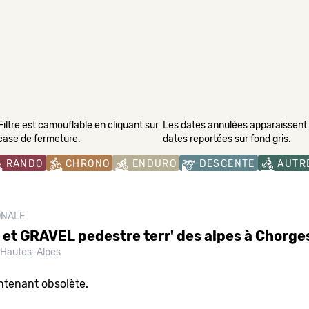
Filtre est camouflable en cliquant sur
Les dates annulées apparaissent s
 case de fermeture.
dates reportées sur fond gris.
RANDO
CHRONO
ENDURO
DESCENTE
AUTR
ONALE
t GRAVEL pedestre terr' des alpes à Chorges 
Hautes-Alpes
ntenant obsolète.