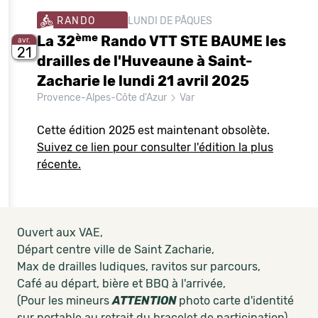
RANDO
LUNDI DE PÂQUES
ème
La 32
Rando VTT STE BAUME les
avr.
21
drailles de l'Huveaune à Saint-
Zacharie le lundi 21 avril 2025
Provence-Alpes-Côte d'Azur
Var
Cette édition 2025 est maintenant obsolète.
Suivez ce lien pour consulter l'édition la plus
récente.
Ouvert aux VAE,
Départ centre ville de Saint Zacharie,
Max de drailles ludiques, ravitos sur parcours,
Café au départ, bière et BBQ à l'arrivée,
(Pour les mineurs
ATTENTION
photo carte d'identité
sur portable au retrait du bracelet de participation)