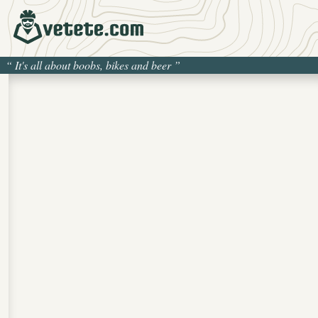
“
It's all about boobs, bikes and beer
”