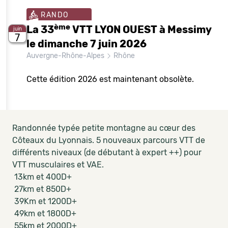
RANDO
ème
La 33
VTT LYON OUEST à Messimy
juin
7
le dimanche 7 juin 2026
Auvergne-Rhône-Alpes
Rhône
Cette édition 2026 est maintenant obsolète.
Randonnée typée petite montagne au cœur des
Côteaux du Lyonnais. 5 nouveaux parcours VTT de
différents niveaux (de débutant à expert ++) pour
VTT musculaires et VAE.
13km et 400D+
27km et 850D+
39Km et 1200D+
49km et 1800D+
55km et 2000D+