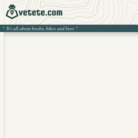
“
It's all about boobs, bikes and beer
”