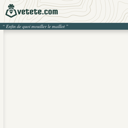
“
Enfin de quoi mouiller le maillot
”