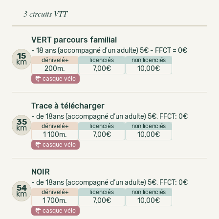
3 circuits VTT
VERT parcours familial
- 18 ans (accompagné d'un adulte) 5€ - FFCT = 0€
15
dénivelé+
licenciés
non licenciés
km
200m.
7,00€
10,00€
casque vélo
Trace à télécharger
- de 18ans (accompagné d’un adulte) 5€, FFCT: 0€
35
dénivelé+
licenciés
non licenciés
km
1 100m.
7,00€
10,00€
casque vélo
NOIR
- de 18ans (accompagné d’un adulte) 5€, FFCT: 0€
54
dénivelé+
licenciés
non licenciés
km
1 700m.
7,00€
10,00€
casque vélo