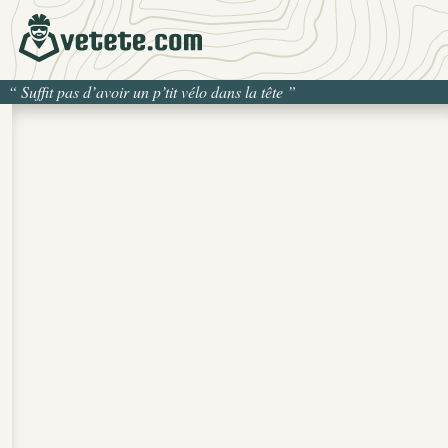
“
Suffit pas d’avoir un p’tit vélo dans la tête
”