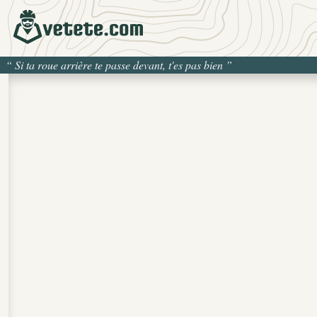
“
Si ta roue arrière te passe devant, t'es pas bien
”