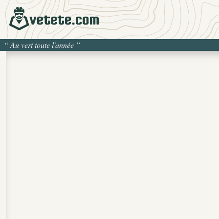
“
Au vert toute l'année
”