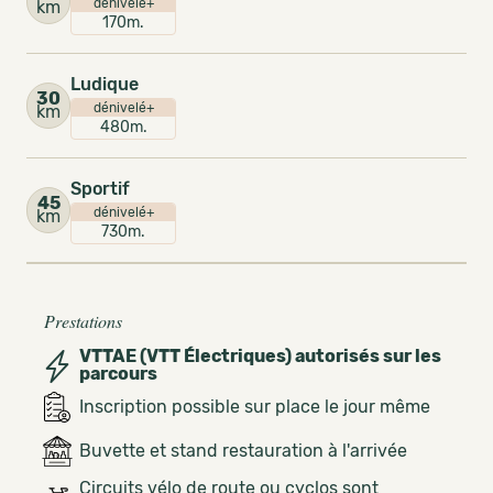
dénivelé+
km
170m.
Ludique
30
dénivelé+
km
480m.
Sportif
45
dénivelé+
km
730m.
Prestations
VTTAE (VTT Électriques) autorisés sur les
parcours
Inscription possible sur place le jour même
Buvette et stand restauration à l'arrivée
Circuits vélo de route ou cyclos sont