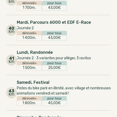
km
dénivelé+
pour tous
1 700m.
43,00€
Mardi, Parcours 6000 et EDF E-Race
40
Journée 2
km
dénivelé+
pour tous
1 400m.
43,00€
Lundi, Randonnée
41
Journée 2 : 3 variantes pour alléger, 3 ravitos
km
dénivelé+
pour tous
1 500m.
25,00€
Samedi, Festival
Pistes du bike park en illimité, avec village et nombreuses
43
animations vendredi et samedi !
km
dénivelé+
pour tous
1 800m.
45,00€