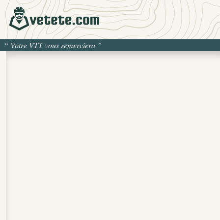
“
Votre VTT vous remerciera
”