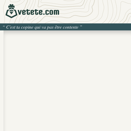
“
C'est ta copine qui va pas être contente
”