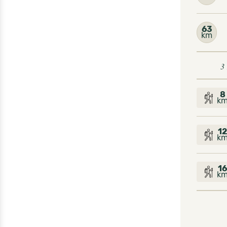
63
km
3
8
k
1
k
16
k