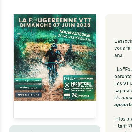
L'assoc
vous fai
ans.
La "Fou
parents
Les VTTA
capacit
De nomb
après l
Infos pr
- tarif 