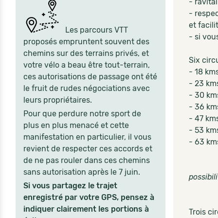
- ravita
- respe
et facil
Les parcours VTT
- si vo
proposés empruntent souvent des
chemins sur des terrains privés, et
Six circ
votre vélo a beau être tout-terrain,
- 18 kms
ces autorisations de passage ont été
- 23 kms
le fruit de rudes négociations avec
- 30 k
leurs propriétaires.
- 36 km
Pour que perdure notre sport de
- 47 km
plus en plus menacé et cette
- 53 k
manifestation en particulier, il vous
- 63 km
revient de respecter ces accords et
de ne pas rouler dans ces chemins
sans autorisation après le 7 juin.
possibil
Si vous partagez le trajet
enregistré par votre GPS, pensez à
indiquer clairement les portions à
Trois ci