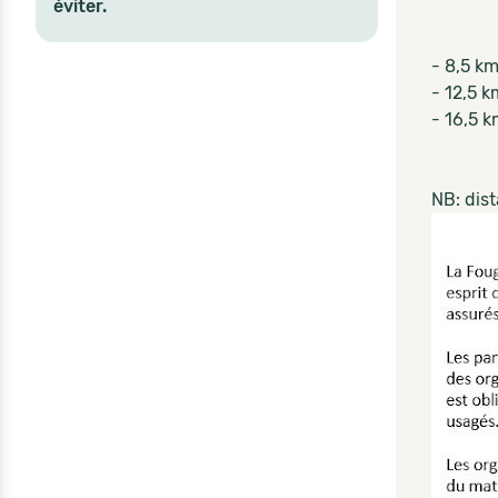
éviter.
- 8,5 k
- 12,5 k
- 16,5 
NB: dis