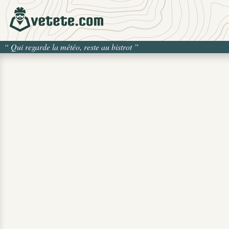
“
Qui regarde la météo, reste au bistrot
”