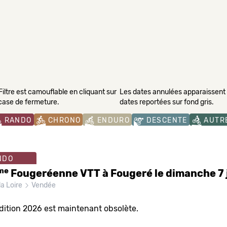
Filtre est camouflable en cliquant sur
Les dates annulées apparaissent s
 case de fermeture.
dates reportées sur fond gris.
RANDO
CHRONO
ENDURO
DESCENTE
AUTR
NDO
me
Fougeréenne VTT à Fougeré le dimanche 7 
la Loire
Vendée
dition 2026 est maintenant obsolète.