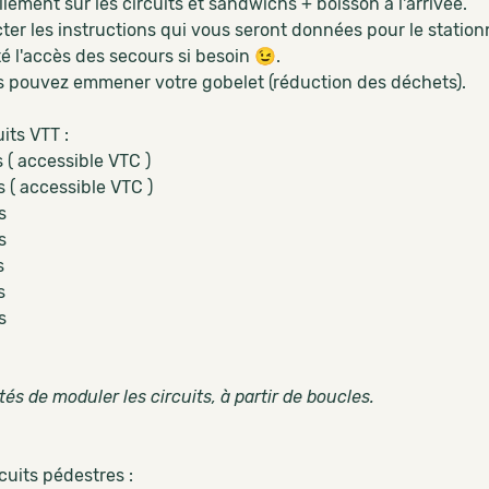
illement sur les circuits et sandwichs + boisson à l'arrivée.
cter les instructions qui vous seront données pour le statio
ité l'accès des secours si besoin 😉.
us pouvez emmener votre gobelet (réduction des déchets).
uits VTT :
 ( accessible VTC )
 ( accessible VTC )
ms
s
s
ms
s
ités de moduler les circuits, à partir de boucles.
rcuits pédestres :