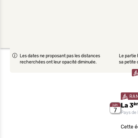
Les dates ne proposant pas les distances
Le partie 
recherchées ont leur opacité diminuée.
sa petite
RA
è
La 3
juin
7
Pays de 
Cette é