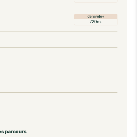
dénivelé+
720m.
es parcours