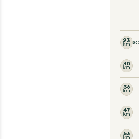
23
ac
km
30
km
36
km
47
km
53
km