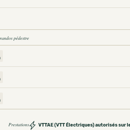
 randos pédestre
m
2
m
m
Prestations
VTTAE (VTT Électriques) autorisés sur l