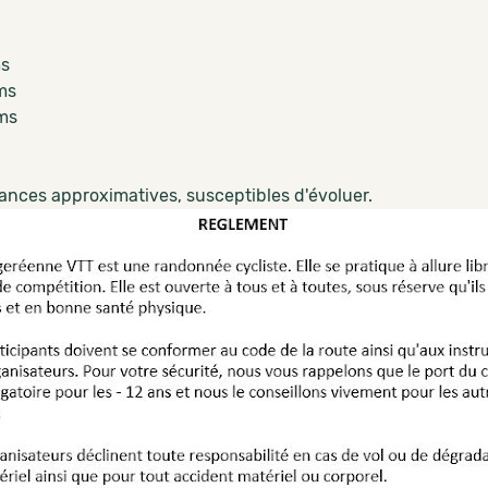
ms
ms
kms
tances approximatives, susceptibles d'évoluer.