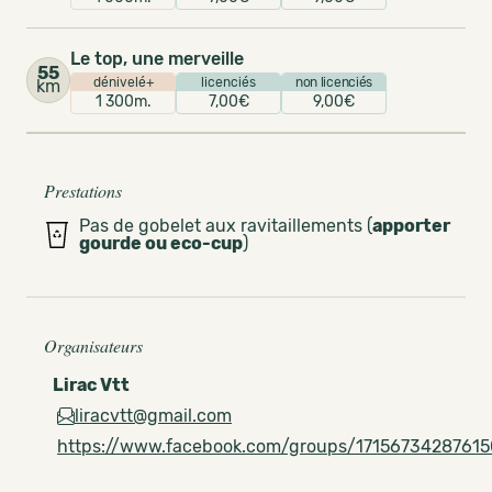
Le top, une merveille
55
dénivelé+
licenciés
non licenciés
km
1 300m.
7,00€
9,00€
Prestations
Pas de gobelet aux ravitaillements (
apporter
gourde ou eco-cup
)
Organisateurs
Lirac Vtt
liracvtt@gmail.com
https://www.facebook.com/groups/17156734287615