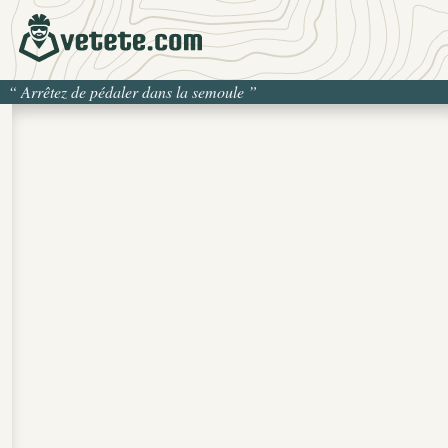
“
Arrêtez de pédaler dans la semoule
”