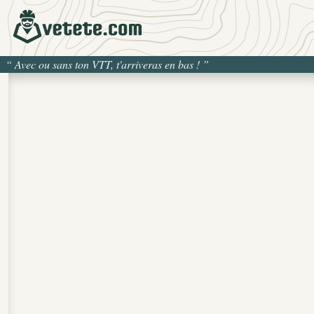
“
Avec ou sans ton VTT, t'arriveras en bas !
”