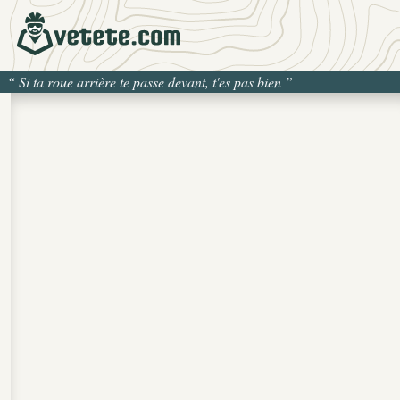
“
Si ta roue arrière te passe devant, t'es pas bien
”