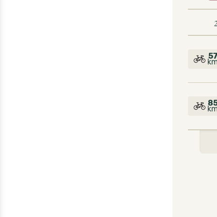
5
k
8
k