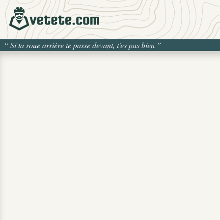
“
Si ta roue arrière te passe devant, t'es pas bien
”