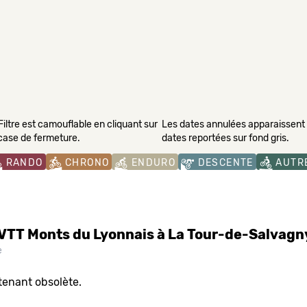
Filtre est camouflable en cliquant sur
Les dates annulées apparaissent s
 case de fermeture.
dates reportées sur fond gris.
RANDO
CHRONO
ENDURO
DESCENTE
AUTR
 VTT Monts du Lyonnais à La Tour-de-Salvagn
e
tenant obsolète.