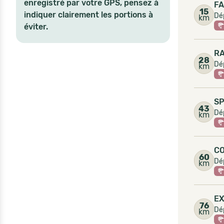
enregistré par votre GPS, pensez à
FA
15
indiquer clairement les portions à
Dé
km
éviter.
R
28
Dé
km
SP
43
Dé
km
C
60
Dé
km
EX
76
Dé
km