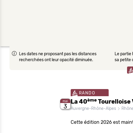
Les dates ne proposant pas les distances
Le partie 
recherchées ont leur opacité diminuée.
sa petite
RANDO
ème
La 40
Tourelloise
mai
3
Auvergne-Rhône-Alpes
Rhôn
Cette édition 2026 est main