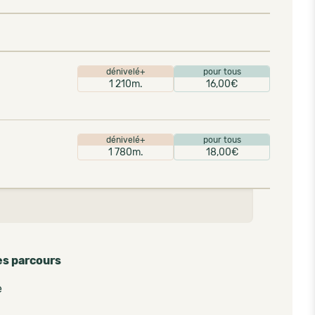
dénivelé+
pour tous
1 210m.
16,00€
dénivelé+
pour tous
1 780m.
18,00€
es parcours
e