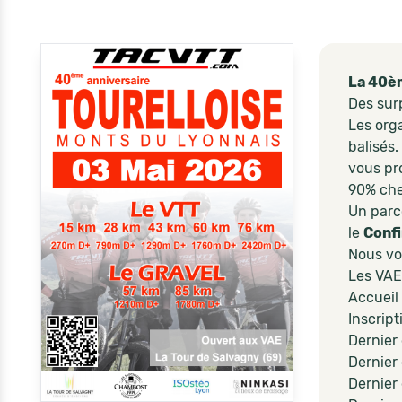
La 40èm
Des surp
Les org
balisés
vous pr
90% che
Un par
le
Conf
Nous vo
Les VAE
Accueil
Inscript
Dernier
Dernier
Dernier