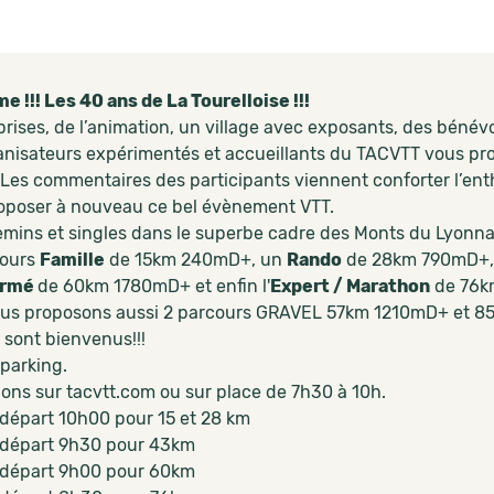
e !!! Les 40 ans de La Tourelloise !!!
rises, de l’animation, un village avec exposants, des bénévo
anisateurs expérimentés et accueillants du TACVTT vous prop
. Les commentaires des participants viennent conforter l’e
oposer à nouveau ce bel évènement VTT.
mins et singles dans le superbe cadre des Monts du Lyonna
cours
Famille
de 15km 240mD+, un
Rando
de 28km 790mD+, 
irmé
de 60km 1780mD+ et enfin l'
Expert / Marathon
de 76k
us proposons aussi 2 parcours GRAVEL 57km 1210mD+ et 
 sont bienvenus!!!
 parking.
ions sur tacvtt.com ou sur place de 7h30 à 10h.
 départ 10h00 pour 15 et 28 km
 départ 9h30 pour 43km
 départ 9h00 pour 60km