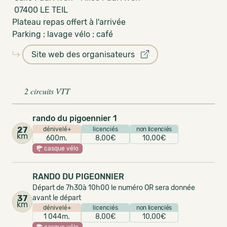
07400 LE TEIL
Plateau repas offert à l'arrivée
Parking ; lavage vélo ; café
Site web des organisateurs
2 circuits VTT
rando du pigoennier 1
27
dénivelé+
licenciés
non licenciés
km
600m.
8,00€
10,00€
casque vélo
RANDO DU PIGEONNIER
Départ de 7h30à 10h00 le numéro OR sera donnée
37
avant le départ
km
dénivelé+
licenciés
non licenciés
1 044m.
8,00€
10,00€