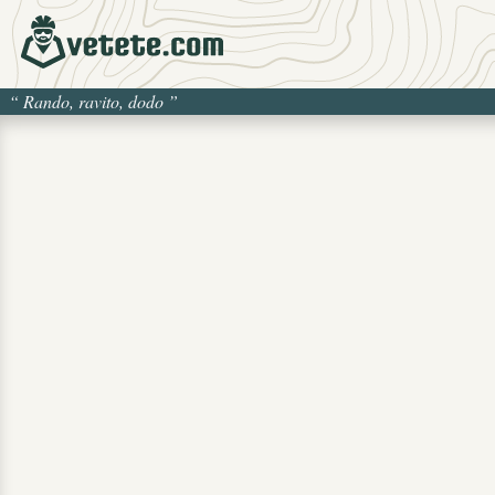
“
Rando, ravito, dodo
”