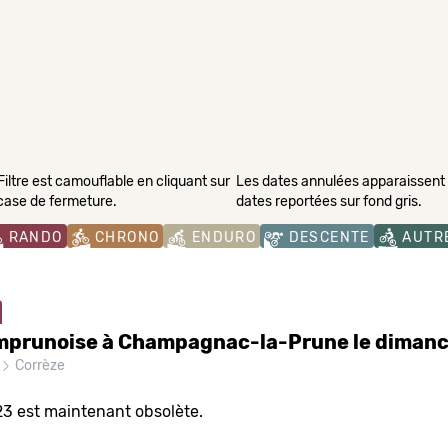
Filtre est camouflable en cliquant sur
Les dates annulées apparaissent s
 case de fermeture.
dates reportées sur fond gris.
RANDO
CHRONO
ENDURO
DESCENTE
AUTR
prunoise à Champagnac-la-Prune le dimanc
Corrèze
23 est maintenant obsolète.