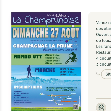
Venez n
des éta
Ouvert 
de tous.
Les ran
Restaura
4 circu
3 circu
Si
23
km