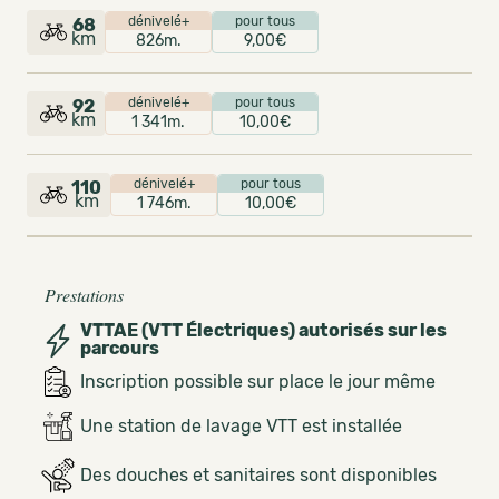
dénivelé+
pour tous
68
km
826m.
9,00€
dénivelé+
pour tous
92
km
1 341m.
10,00€
dénivelé+
pour tous
110
km
1 746m.
10,00€
Prestations
VTTAE (VTT Électriques) autorisés sur les
parcours
Inscription possible sur place le jour même
Une station de lavage VTT est installée
Des douches et sanitaires sont disponibles