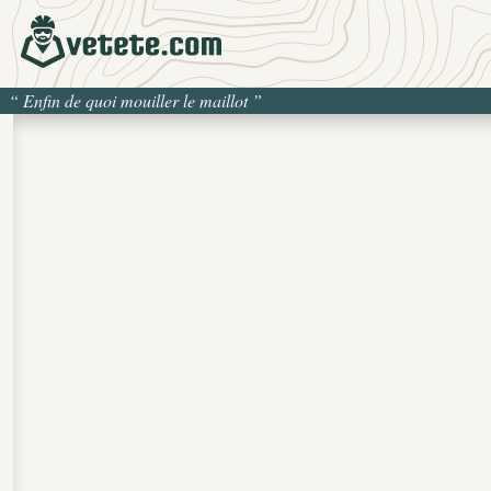
“
Enfin de quoi mouiller le maillot
”