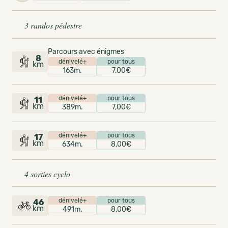
3 randos pédestre
Parcours avec énigmes
8
dénivelé+
pour tous
km
163m.
7,00€
dénivelé+
pour tous
11
km
389m.
7,00€
dénivelé+
pour tous
17
km
634m.
8,00€
4 sorties cyclo
dénivelé+
pour tous
46
km
491m.
8,00€