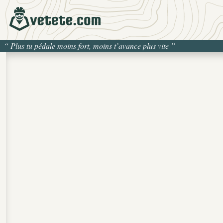
“
Plus tu pédale moins fort, moins t’avance plus vite
”