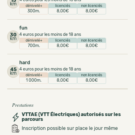
15
km
dénivelé+
licenciés
non licenciés
300m.
8,00€
8,00€
fun
30
4 euros pour les moins de 18 ans
km
dénivelé+
licenciés
non licenciés
700m.
8,00€
8,00€
hard
45
4 euros pour les moins de 18 ans
km
dénivelé+
licenciés
non licenciés
1 000m.
8,00€
8,00€
Prestations
VTTAE (VTT Électriques) autorisés sur les
parcours
Inscription possible sur place le jour même