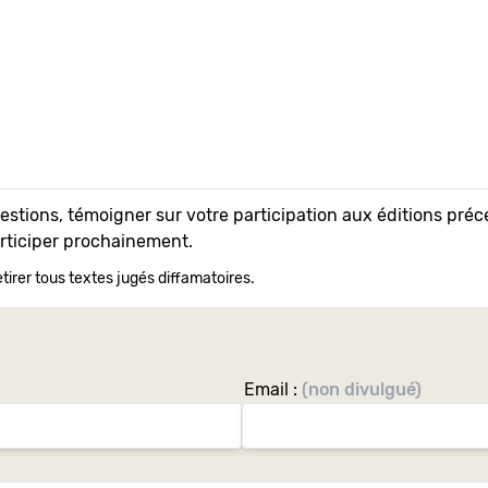
uestions, témoigner sur votre participation aux éditions pr
articiper prochainement.
tirer tous textes jugés diffamatoires.
Email :
(non divulgué)
Si
vous