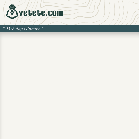
“
Dré dans l’pentu
”