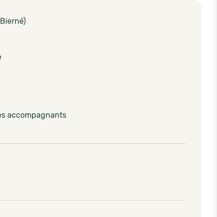
 Bierné)
e
les accompagnants