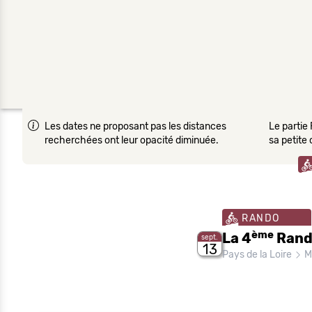
Les dates ne proposant pas les distances
Le partie 
recherchées ont leur opacité diminuée.
sa petite
RANDO
ème
La 4
Rando
sept.
13
Pays de la Loire
M