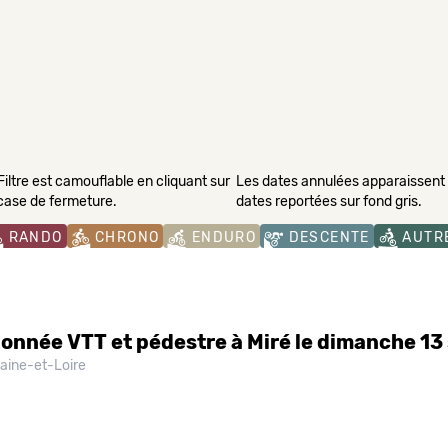
Filtre est camouflable en cliquant sur
Les dates annulées apparaissent s
 case de fermeture.
dates reportées sur fond gris.
RANDO
CHRONO
ENDURO
DESCENTE
AUTR
nnée VTT et pédestre à Miré le dimanche 1
aine-et-Loire