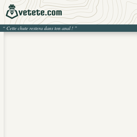
“
Cette chute restera dans ton anal !
”