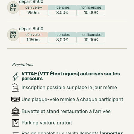
départ 8h00
45
dénivelé+
licenciés
non licenciés
km
950m.
8,00€
10,00€
départ 8h00
55
dénivelé+
licenciés
non licenciés
km
1 150m.
8,00€
10,00€
Prestations
VTTAE (VTT Électriques) autorisés sur les
parcours
Inscription possible sur place le jour même
Une plaque-vélo remise à chaque participant
Buvette et stand restauration à l'arrivée
Parking voiture gratuit
Pas de gobelet aux ravitaillements (
apporter