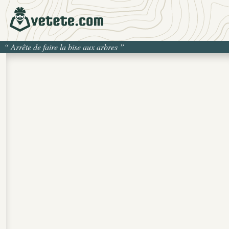
“
Arrête de faire la bise aux arbres
”