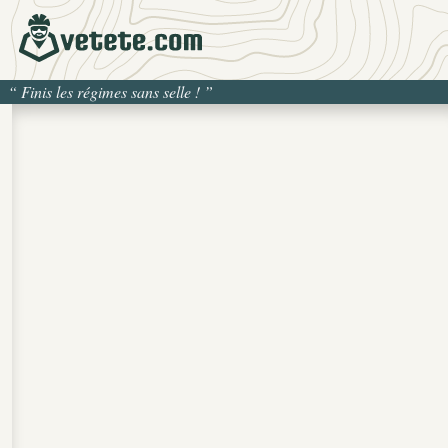
“
Finis les régimes sans selle !
”