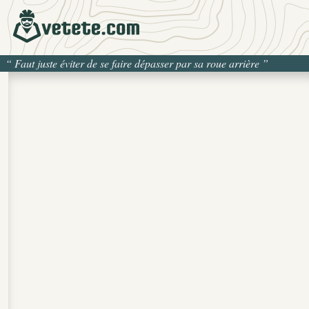
“
Faut juste éviter de se faire dépasser par sa roue arrière
”