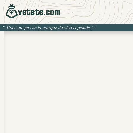
“
T'occupe pas de la marque du vélo et pédale !
”