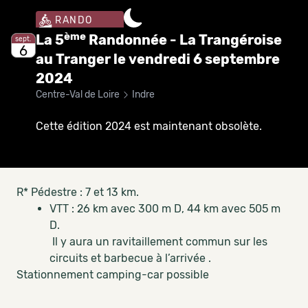
RANDO
ème
La 5
Randonnée - La Trangéroise
sept.
6
au Tranger le vendredi 6 septembre
2024
Centre-Val de Loire
Indre
Cette édition 2024 est maintenant obsolète.
R* Pédestre : 7 et 13 km.
VTT : 26 km avec 300 m D, 44 km avec 505 m
D.
Il y aura un ravitaillement commun sur les
circuits et barbecue à l’arrivée .
Stationnement camping-car possible