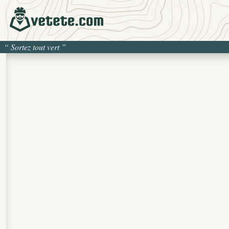
“
Sortez tout vert
”