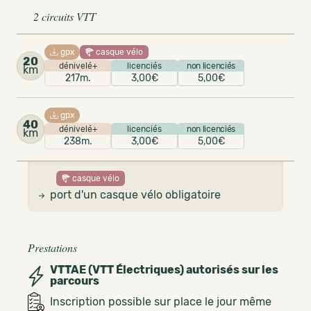
2 circuits VTT
gpx
casque vélo
20
dénivelé+
licenciés
non licenciés
km
217m.
3,00€
5,00€
gpx
40
dénivelé+
licenciés
non licenciés
km
238m.
3,00€
5,00€
casque vélo
port d'un casque vélo obligatoire
Prestations
VTTAE (VTT Électriques) autorisés sur les
parcours
Inscription possible sur place le jour même