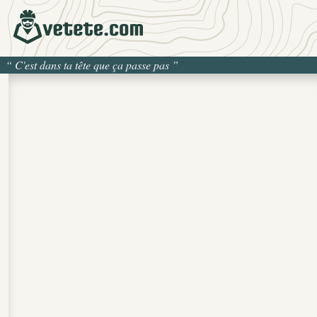
“
C'est dans ta tête que ça passe pas
”