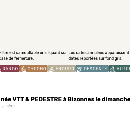
Filtre est camouflable en cliquant sur
Les dates annulées apparaissent s
 case de fermeture.
dates reportées sur fond gris.
RANDO
CHRONO
ENDURO
DESCENTE
AUTR
ée VTT & PEDESTRE à Bizonnes le dimanche
s
Isère