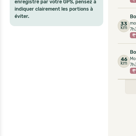
enregistré par votre GPS, pensez à
indiquer clairement les portions à
éviter.
Bo
moi
33
km
7h
Bo
Moi
46
km
7h