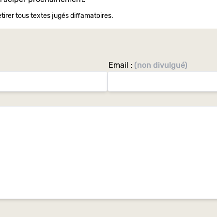
tirer tous textes jugés diffamatoires.
Email :
(non divulgué)
Si
vous
êtes
un
Humain
vrai
de
vrai,
ignorez
ce
champ: