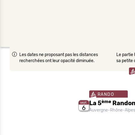
Les dates ne proposant pas les distances
Le partie 
recherchées ont leur opacité diminuée.
sa petite
RANDO
ème
La 5
Randonn
sept.
6
Auvergne-Rhône-Alpe