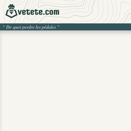
“
De quoi perdre les pédales
”