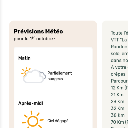
Prévisions Météo
Toute l
er
pour le 1
octobre :
VTT “La
Randonn
solo, e
Matin
dans no
A votre 
Partiellement
crêpes.
nuageux
Parcours
12 Km (F
21 Km
28 Km
Après-midi
32 Km
38 Km
Ciel dégagé
70 Km (P