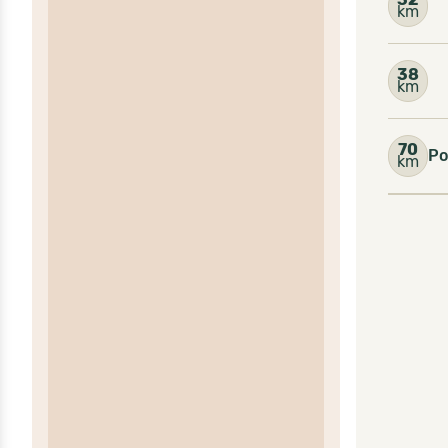
km
38
km
70
Po
km