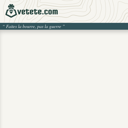
“
Faites la bourre, pas la guerre
”