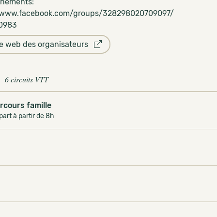
gnements:
//www.facebook.com/groups/328298020709097/
0983
te web des organisateurs
6 circuits VTT
rcours famille
art à partir de 8h