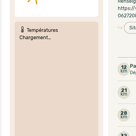
Rensei
https:
062720
Si
Températures
Chargement…
Pa
12
km
Dép
21
km
28
km
32