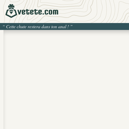
“
Cette chute restera dans ton anal !
”