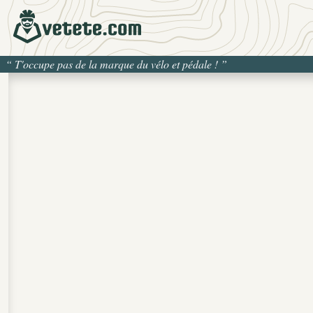
“
T'occupe pas de la marque du vélo et pédale !
”