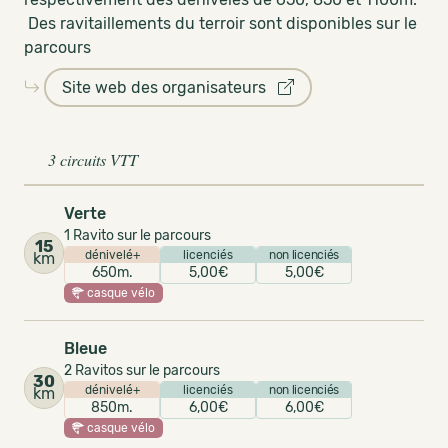
Des ravitaillements du terroir sont disponibles sur le
parcours
Site web des organisateurs
3 circuits VTT
Verte
1 Ravito sur le parcours
15
dénivelé+
licenciés
non licenciés
km
650m.
5,00€
5,00€
casque vélo
Bleue
2 Ravitos sur le parcours
30
dénivelé+
licenciés
non licenciés
km
850m.
6,00€
6,00€
casque vélo