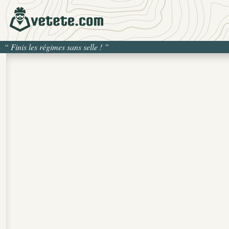
“
Finis les régimes sans selle !
”