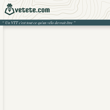
“
Un VTT c'est tout ce qu'un vélo devrait être
”