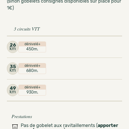
(sinon gobelets consignés disponibles sur place pour
1€)
3 circuits VTT
dénivelé+
26
km
450m.
dénivelé+
35
km
680m.
dénivelé+
49
km
930m.
Prestations
Pas de gobelet aux ravitaillements (
apporter