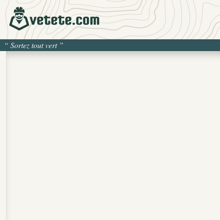
“
Sortez tout vert
”