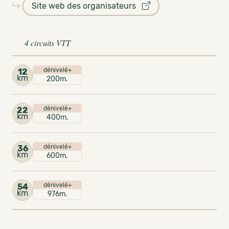
Site web des organisateurs
4 circuits VTT
dénivelé+
12
km
200m.
dénivelé+
22
km
400m.
dénivelé+
36
km
600m.
dénivelé+
54
km
976m.