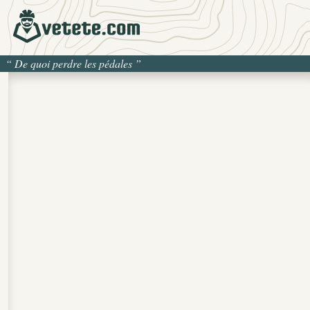
“
De quoi perdre les pédales
”