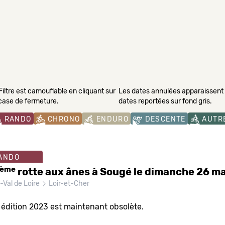
Filtre est camouflable en cliquant sur
Les dates annulées apparaissent s
 case de fermeture.
dates reportées sur fond gris.
RANDO
CHRONO
ENDURO
DESCENTE
AUTR
ANDO
ème
rotte aux ânes à Sougé le dimanche 26 m
-Val de Loire
Loir-et-Cher
 édition 2023 est maintenant obsolète.