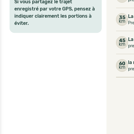
Si vous partagez le trajet
enregistré par votre GPS, pensez à
indiquer clairement les portions à
La
35
km
éviter.
Pr
La
45
km
pre
la
60
km
pr