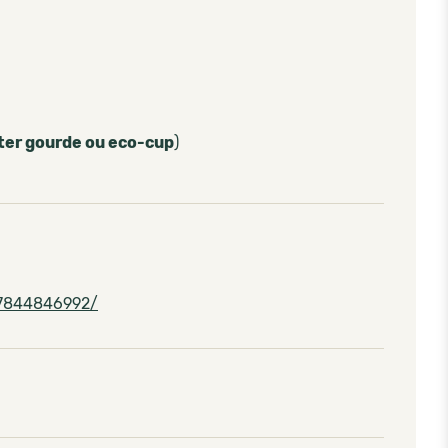
ter gourde ou eco-cup
)
77844846992/