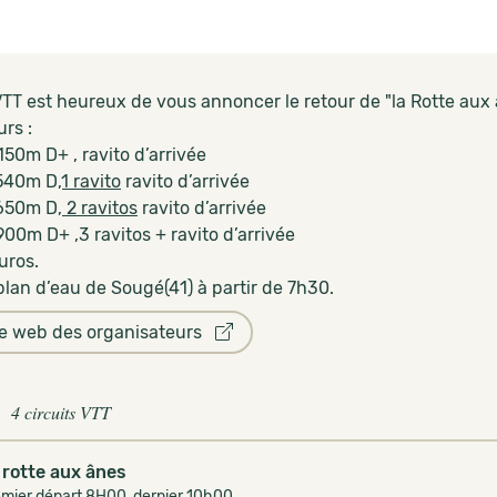
TT est heureux de vous annoncer le retour de "la Rotte aux 
rs :
50m D+ , ravito d’arrivée
540m D
,1 ravito
ravito d’arrivée
650m D
, 2 ravitos
ravito d’arrivée
00m D+ ,3 ravitos + ravito d’arrivée
euros.
plan d’eau de Sougé(41) à partir de 7h30.
te web des organisateurs
4 circuits VTT
 rotte aux ânes
emier départ 8H00, dernier 10h00