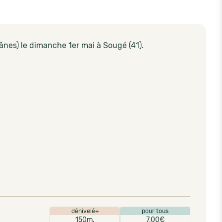
ânes) le dimanche 1er mai à Sougé (41).
dénivelé+
pour tous
150m.
7,00€