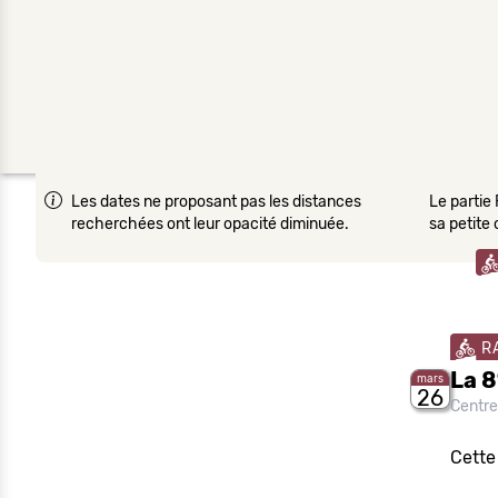
Les dates ne proposant pas les distances
Le partie 
recherchées ont leur opacité diminuée.
sa petite
R
La 8
mars
26
Centre
Cette