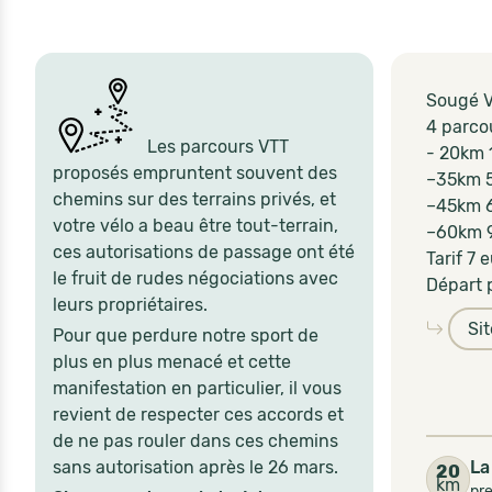
Sougé V
4 parcou
Les parcours VTT
- 20km 1
proposés empruntent souvent des
–35km 
chemins sur des terrains privés, et
–45km 
votre vélo a beau être tout-terrain,
–60km 9
ces autorisations de passage ont été
Tarif 7 
le fruit de rudes négociations avec
Départ 
leurs propriétaires.
Si
Pour que perdure notre sport de
plus en plus menacé et cette
manifestation en particulier, il vous
revient de respecter ces accords et
de ne pas rouler dans ces chemins
sans autorisation après le 26 mars.
La
20
km
pr