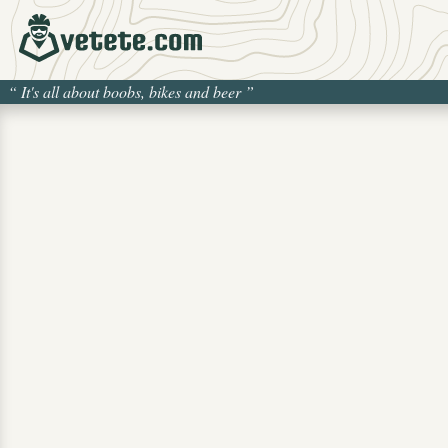
“
It's all about boobs, bikes and beer
”