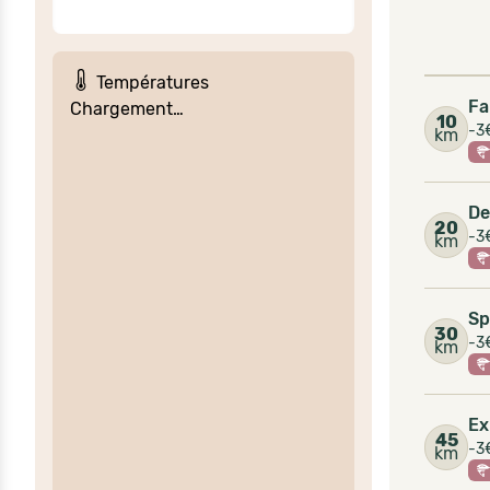
Températures
Fa
Chargement…
10
-3€
km
De
20
-3€
km
Sp
30
-3€
km
Ex
45
-3€
km