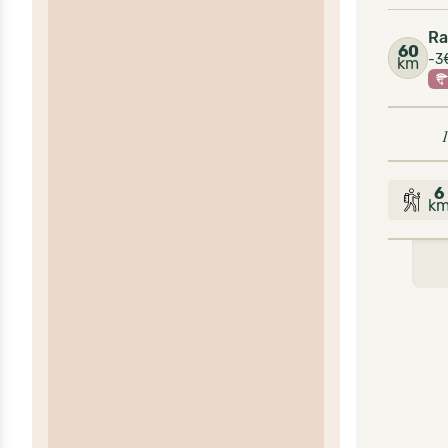
Ra
60
-3€
km
1
6
k