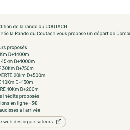
dition de la rando du COUTACH
nnée la Rando du Coutach vous propose un départ de Corcon
urs proposés
0Km D+1400m
 45km D+1000m
F 30Km D+750m
ERTE 20km D+500m
E 10Km D+150m
RE 10Km D+200m
s inédits proposés
tions en ligne -3€
aucisses a l'arrivée
te web des organisateurs