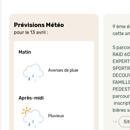
Prévisions Météo
9 ème é
pour le 13 avril :
cette a
5 parco
Matin
RAID 6
EXPERT
SPORTI
Averses de pluie
DECOUV
FAMILL
PEDEST
parcour
Après-midi
inscrip
bières s
Pluvieux
Si