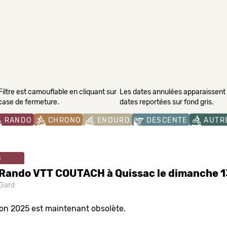
Filtre est camouflable en cliquant sur
Les dates annulées apparaissent s
 case de fermeture.
dates reportées sur fond gris.
RANDO
CHRONO
ENDURO
DESCENTE
AUTR
O
Rando VTT COUTACH à Quissac le dimanche 13
Gard
ion 2025 est maintenant obsolète.