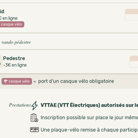
id
 en ligne
casque vélo
 rando pédestre
Pedestre
m
-3€ en ligne
port d'un casque vélo obligatoire
casque vélo
Prestations
VTTAE (VTT Électriques) autorisés sur l
Inscription possible sur place le jour mêm
Une plaque-vélo remise à chaque partici