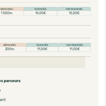
dénivelé+
licenciés
non licenciés
1 500m.
15,00€
15,00€
dénivelé+
licenciés
non licenciés
300m.
11,00€
11,00€
es parcours
e
pant