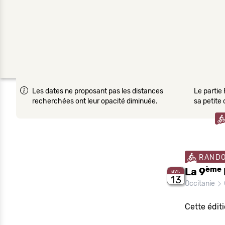
Les dates ne proposant pas les distances
Le partie 
recherchées ont leur opacité diminuée.
sa petite
RAND
ème
La 9
avr.
13
Occitanie
Cette édit