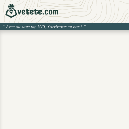
“
Avec ou sans ton VTT, t'arriveras en bas !
”