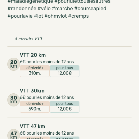
#maladiegenetique #pourluiettouslesautres
#randonnée #vélo #marche #courseapied
#pourlavie #lot #ohmylot #cremps
4 circuits VTT
VTT 20 km
20
6€ pour les moins de 12 ans
km
dénivelé+
pour tous
310m.
12,00€
VTT 30km
30
6€ pour les moins de 12 ans
km
dénivelé+
pour tous
590m.
12,00€
VTT 47 km
47
6€ pour les moins de 12 ans
km