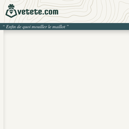
“
Enfin de quoi mouiller le maillot
”