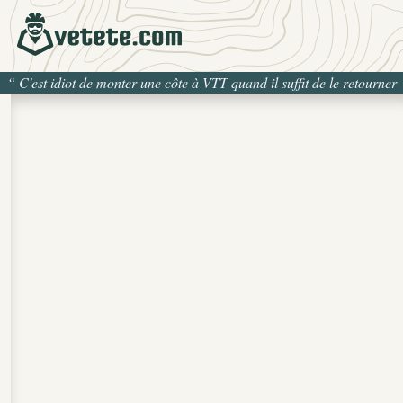
“
C'est idiot de monter une côte à VTT quand il suffit de le retourner
pour la descendre
”