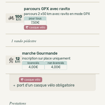
parcours GPX avec ravito
parcours 2 x50 km avec ravito en mode GPX
100
pour tous
km
7,50€
casque vélo
1 rando pédestre
marche Gourmande
12
inscription sur place uniquement
km
licenciés
non licenciés
4,00€
4,00€
casque vélo
port d'un casque vélo obligatoire
Prestations