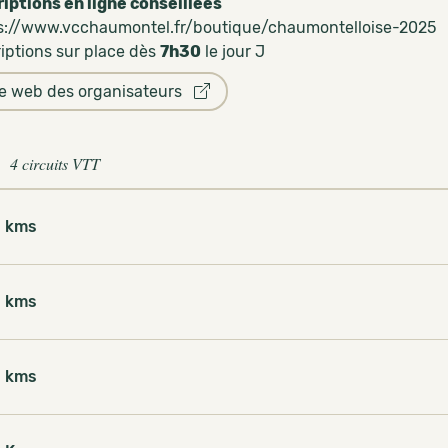
riptions en ligne conseillées
s://www.vcchaumontel.fr/boutique/chaumontelloise-2025
riptions sur place dès
7h30
le jour J
te web des organisateurs
4 circuits VTT
 kms
 kms
 kms