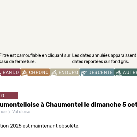
Filtre est camouflable en cliquant sur
Les dates annulées apparaissent s
 case de fermeture.
dates reportées sur fond gris.
RANDO
CHRONO
ENDURO
DESCENTE
AUTR
DO
umontelloise à Chaumontel le dimanche 5 oc
ance
Val d'oise
ition 2025 est maintenant obsolète.