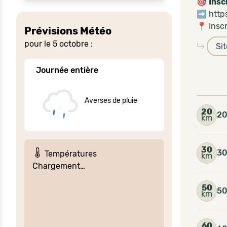
🎯
Insc
➡️
http
📍 Insc
Prévisions Météo
pour le 5 octobre :
Si
Journée entière
Averses de pluie
20
20
km
30
30
Températures
km
Chargement…
50
50
km
60