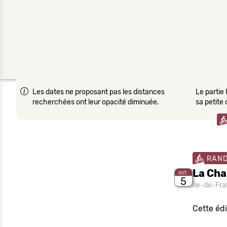
Les dates ne proposant pas les distances
Le partie 
recherchées ont leur opacité diminuée.
sa petite
RAN
La Cha
oct.
5
Île-de-Fr
Cette éd