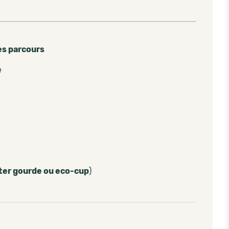
es parcours
e
ter gourde ou eco-cup
)