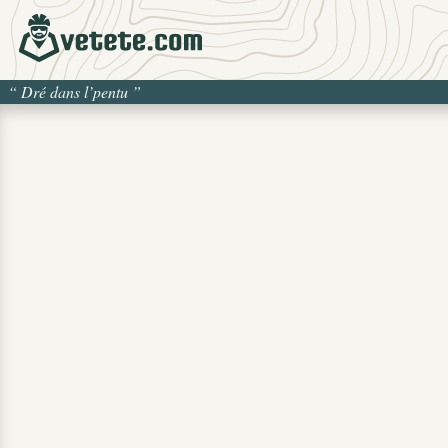
“
Dré dans l’pentu
”