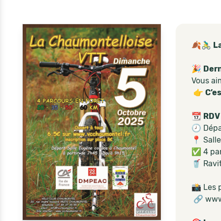
🍂🚴‍♂️
L
🎉
Dern
Vous aim
👉
C’e
📆
RDV 
🕗 Dépa
📍 Sall
✅ 4 par
🥤 Ravit
📸 Les p
🔗 www