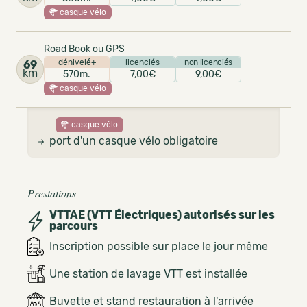
casque vélo
Road Book ou GPS
dénivelé+
licenciés
non licenciés
69
km
570m.
7,00€
9,00€
casque vélo
casque vélo
port d'un casque vélo obligatoire
Prestations
VTTAE (VTT Électriques) autorisés sur les
parcours
Inscription possible sur place le jour même
Une station de lavage VTT est installée
Buvette et stand restauration à l'arrivée