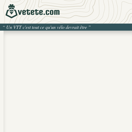
“
Un VTT c'est tout ce qu'un vélo devrait être
”