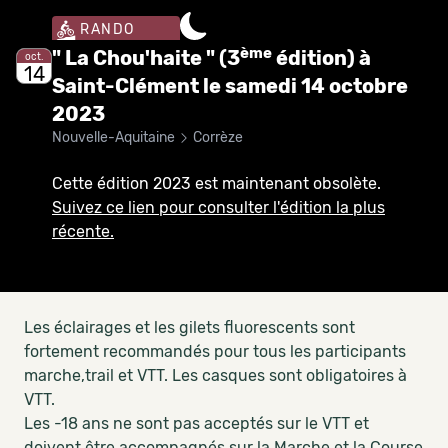
RANDO
ème
" La Chou'haite " (3
édition) à
oct.
14
Saint-Clément le samedi 14 octobre
2023
Nouvelle-Aquitaine
Corrèze
Cette édition 2023 est maintenant obsolète.
Suivez ce lien pour consulter l'édition la plus
récente.
Les éclairages et les gilets fluorescents sont
fortement recommandés pour tous les participants
marche,trail et VTT. Les casques sont obligatoires à
VTT.
Les -18 ans ne sont pas acceptés sur le VTT et
doivent être accompagnés sur la Marche et la Course