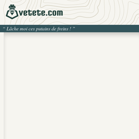
“
Lâche moi ces putains de freins !
”