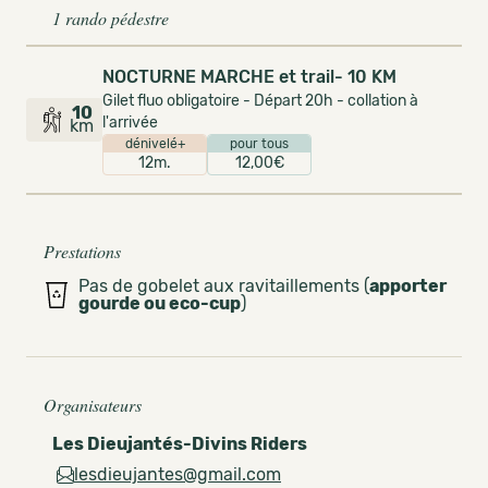
1 rando pédestre
NOCTURNE MARCHE et trail- 10 KM
Gilet fluo obligatoire - Départ 20h - collation à
10
l'arrivée
km
dénivelé+
pour tous
12m.
12,00€
Prestations
Pas de gobelet aux ravitaillements (
apporter
gourde ou eco-cup
)
Organisateurs
Les Dieujantés-Divins Riders
lesdieujantes@gmail.com