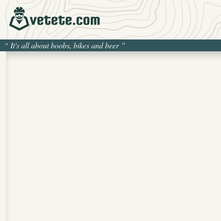
“
It's all about boobs, bikes and beer
”