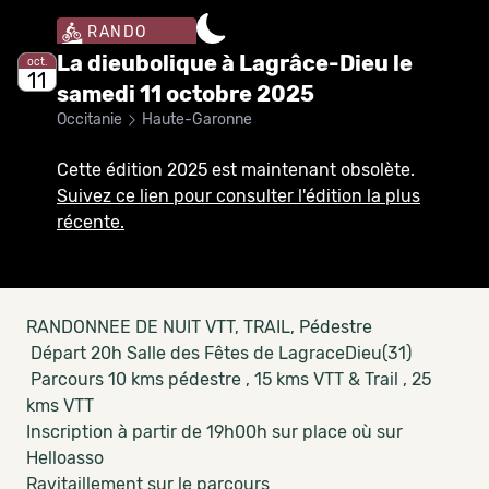
RANDO
La dieubolique à Lagrâce-Dieu le
oct.
11
samedi 11 octobre 2025
Occitanie
Haute-Garonne
Cette édition 2025 est maintenant obsolète.
Suivez ce lien pour consulter l'édition la plus
récente.
RANDONNEE DE NUIT VTT, TRAIL, Pédestre
Départ 20h Salle des Fêtes de LagraceDieu(31)
Parcours 10 kms pédestre , 15 kms VTT & Trail , 25
kms VTT
Inscription à partir de 19h00h sur place où sur
Helloasso
Ravitaillement sur le parcours