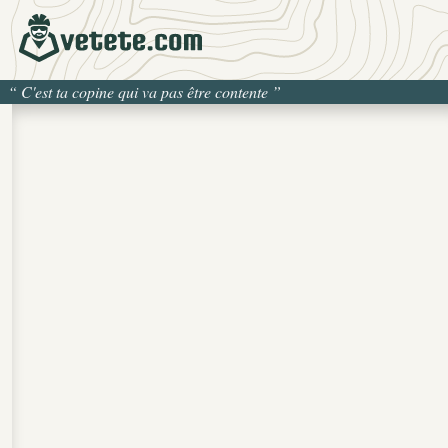
“
C'est ta copine qui va pas être contente
”