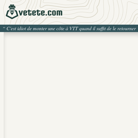
“
C'est idiot de monter une côte à VTT quand il suffit de le retourner
pour la descendre
”