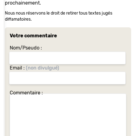
prochainement.
Nous nous réservons le droit de retirer tous textes jugés
diffamatoires.
Votre commentaire
Nom/Pseudo :
Email :
(non divulgué)
Si
Commentaire :
vous
êtes
un
Humain
vrai
de