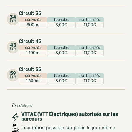
Circuit 35
34
dénivelé+
licenciés
non licenciés
km
900m.
8,00€
11,00€
Circuit 45
45
dénivelé+
licenciés
non licenciés
km
1 100m.
8,00€
11,00€
Circuit 55
59
dénivelé+
licenciés
non licenciés
km
1 600m.
8,00€
11,00€
Prestations
VTTAE (VTT Électriques) autorisés sur les
parcours
Inscription possible sur place le jour même