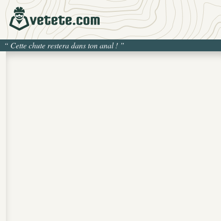
“
Cette chute restera dans ton anal !
”