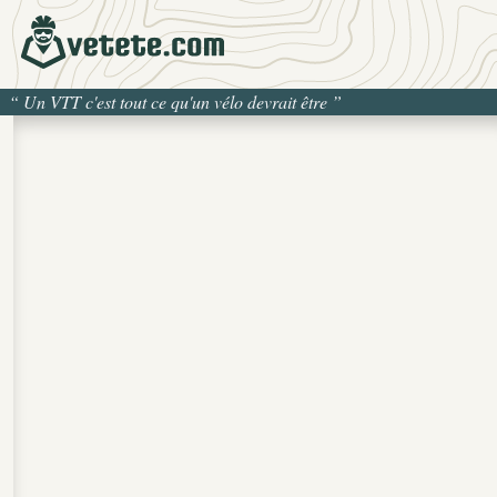
“
Un VTT c'est tout ce qu'un vélo devrait être
”