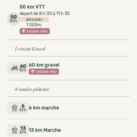
50 km VTT
depart de 8 h 00 à 11 h 30
50
dénivelé+
km
1 000m.
casque vélo
1 circuit Gravel
60 km gravel
60
km
casque vélo
4 randos pédestre
6
6 km marche
km
13
13 km Marche
km